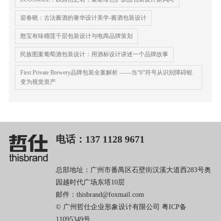
​迎春晓：古法酱酒的奢华设计美学-酱酒包装设计
憨宝有味榴莲千层包装设计与电商品牌策划
民族图案葡萄酒包装设计：用酒标设计讲述一个品牌故事
First Private Brewery品牌包装全案解析 ——当“0”符号从识别障碍蜕
变为视觉资产
电话：137 1128 9671
总部地址：广州市番禺区石壁街汉溪大道西283号奥
园越时代广场东塔10层
邮件：thisbrand@foxmail.com
© 广州哲仕企业形象设计有限公司
粤ICP备
11095349号