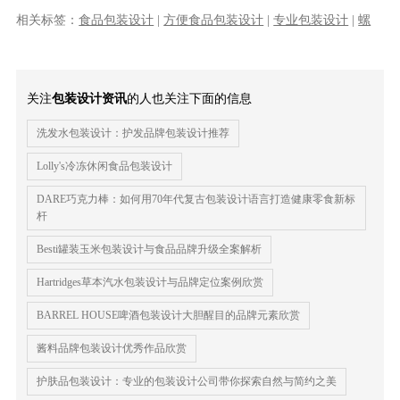
种生理冲动。绝对不能像某些设计师追......
相关标签：
食品包装设计
|
方便食品包装设计
|
专业包装设计
|
螺
蛳粉包装设计
|
|
专业包装设计公司
关注
包装设计资讯
的人也关注下面的信息
洗发水包装设计：护发品牌包装设计推荐
Lolly's冷冻休闲食品包装设计
DARE巧克力棒：如何用70年代复古包装设计语言打造健康零食新标
杆
Besti罐装玉米包装设计与食品品牌升级全案解析
Hartridges草本汽水包装设计与品牌定位案例欣赏
BARREL HOUSE啤酒包装设计大胆醒目的品牌元素欣赏
酱料品牌包装设计优秀作品欣赏
护肤品包装设计：专业的包装设计公司带你探索自然与简约之美