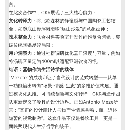
言。
在此次合作中，CKR展现了三大核心能力：
文化转译力
：将北欧森林的静谧感与中国陶瓷工艺结
合，如碗底山形浮雕暗喻“远山沙发”的意象延伸；
技术整合力
：联合材料实验室开发竹纤维复合陶瓷，突
破传统陶瓷易碎局限；
用户洞察力
：通过社群调研优化器皿深度与容量，例如
将汤碗容量定为400ml以适配亚洲饮食习惯。
结语：器物作为生活诗学的载体
“Mezete”的成功印证了当代设计的范式转型——从单
一功能输出转向“场景-情感-生态”的多维价值构建。通
过模块化思维、可持续创新与文化转译，CKR与造作团
队重新定义了餐具的设计边界。正如Antonio Meze所
言：“真正的设计应让人与物产生情感共鸣，而非追逐
短暂的视觉刺激”。这套作品不仅是餐饮工具，更是一
面映照现代人生活哲学的镜子。