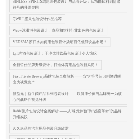
SINLESS SPIRITS鸡尾酒包装设计与品牌升级：从功能饮料到情绪
符号的升维突围
QWILL坚果包装设计作品推荐
Wauw冰淇淋包装设计：食品和饮料行业出色的包装设计
VEDZMA苏打水如何用包装设计撬动百亿低醇饮品市场？
Lyft啤酒包装设计：干净优雅饮品包装设计令人惊叹
全新哲仕品牌升级设计，打造体育用品包装新风尚！
First Private Brewery品牌包装全案解析 ——当“0”符号从识别障碍蜕
变为视觉资产
舒益元｜益生菌产品系列包装设计 ——以健康价值与品牌统一为核
心的战略性视觉升级
Rafilz薯片包装设计全案解析 ——从“味觉体验”到“感官革命”的品牌
升维实践
久久康品牌汽车用品包装升级欣赏