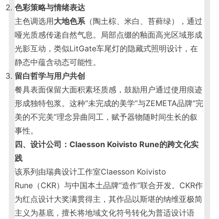
色彩策略与情绪表达
主色调选用
大地色系
（陶土棕、米白、苔藓绿），通过
哑光质感传递自然气息。局部点缀的釉面高光区域形成
光影互动，类似LitGate车尾灯的隐藏式照明设计，在
静态中蕴含动态可能性。
留白哲学与用户共创
餐具表面保留大面积素坯质感，鼓励用户通过使用痕迹
形成独特包浆。这种“未完成的美学”与ZEMETA品牌“完
美的不完美”理念异曲同工，赋予器物随时间生长的叙
事性。
四、设计公司：Claesson Koivisto Rune的跨文化实
践
该系列由瑞典设计工作室Claesson Koivisto
Rune（CKR）与中国本土品牌“造作”联合开发。CKR作
为红点设计大奖满贯得主，其作品以斯堪的纳维亚极简
主义为基底，擅长将地域文化符号转化为普适设计语