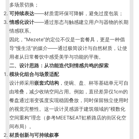
多场景切换；
可持续表达
——材质需环保可降解，避免过度包装；
情感化设计
——通过形态与触感建立用户与器物的长期
情感联系。
因此，“Mezete”的定位不仅是一套餐具，更是一种倡
导“慢生活”的媒介——通过极简设计与自然材质，让使
用者从日常餐饮中感受美学与功能的平衡。
二、设计思路：从功能迭代到情感共鸣的探索
模块化组合与场景适配
设计师采用
嵌套式结构
，使碗、盘、杯等基础单元可自
由堆叠，减少收纳空间占用。例如，直径差异仅1cm的
餐盘通过渐变弧度实现稳固叠放，同时保留独立使用时
的视觉完整性。这一设计灵感源于建筑领域的“模数化
空间重构”理念（参考MEET&EAT虹桥路店的街区化空
间布局）。
材质创新与可持续叙事