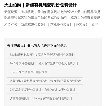
天山伯爵｜新疆有机纯驼乳粉包装设计
新疆奶源，有机牧场，天山伯爵驼乳粉包装设计！天山伯爵品牌是
以新疆骆驼奶粉为主营产品的专业驼奶品牌，致力于为消费者提供
天然、安全的中高端驼乳产品。天山伯......
相关标签：
新疆驼奶包装设计
|
驼乳粉包装设计
|
包装设计
|
食品
包装设计
|
有机食品包装设计
|
品牌包装设计
|
奶粉包装设计
|
大健
康食品包装设计
|
VI设计
|
品牌策划
关注
包装设计资讯
的人也关注下面的信息
Paladin酱料包装设计：高识别度类型的酱汁包装设计
Jeni's冰淇淋包装设计：潜入色彩里的口味创意包装设计
Kranj音乐节酒瓶设计案例推荐
罐装起泡茶饮料品牌包装设计：年轻时尚的果茶包装设计
CHA系列的品牌包装设计：有机的色彩故事包装设计
调味料包装设计：Viceroy品牌高品质香料包装设计