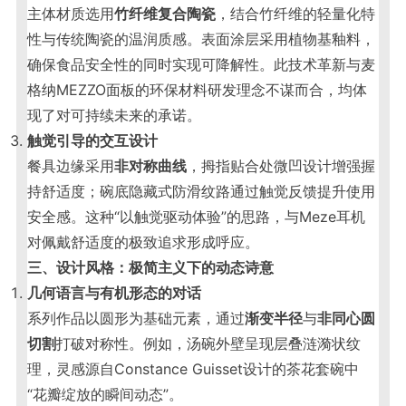
主体材质选用
竹纤维复合陶瓷
，结合竹纤维的轻量化特
性与传统陶瓷的温润质感。表面涂层采用植物基釉料，
确保食品安全性的同时实现可降解性。此技术革新与麦
格纳MEZZO面板的环保材料研发理念不谋而合，均体
现了对可持续未来的承诺。
触觉引导的交互设计
餐具边缘采用
非对称曲线
，拇指贴合处微凹设计增强握
持舒适度；碗底隐藏式防滑纹路通过触觉反馈提升使用
安全感。这种“以触觉驱动体验”的思路，与Meze耳机
对佩戴舒适度的极致追求形成呼应。
三、设计风格：极简主义下的动态诗意
几何语言与有机形态的对话
系列作品以圆形为基础元素，通过
渐变半径
与
非同心圆
切割
打破对称性。例如，汤碗外壁呈现层叠涟漪状纹
理，灵感源自Constance Guisset设计的茶花套碗中
“花瓣绽放的瞬间动态”。