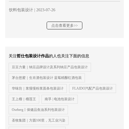
饮料包装设计
| 2023-07-26
点击查看更多>>
关注
哲仕包装设计作品
的人也关注下面的信息
豆豆力量｜纳豆品牌设计及系列纳豆产品包装设计
茅台悠蜜｜生肖酒包装设计 蓝莓精酿红酒包装
华味坊｜浆慢慢粉浆面条包装设计
FLAIDO汽配产品包装设计
王上榴｜榴莲王
南孚 | 电池包装设计
Oseberg丨保健品鱼油系列包装设计
圣牧集团｜方圆100里，无工业污染