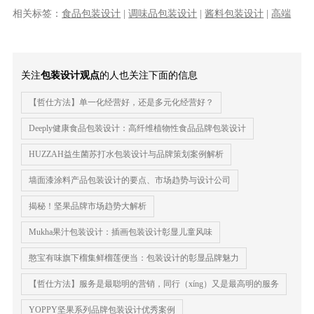
生现在就要的那种生理冲动。绝对不能......
相关标签：
食品包装设计
|
调味品包装设计
|
酱料包装设计
|
高端
包装设计
|
专业食品包装设计公司
关注
包装设计观点
的人也关注下面的信息
【哲仕方法】单一化经营好，还是多元化经营好？
Deeply健康食品包装设计：高纤维植物性食品品牌包装设计
HUZZAH益生菌苏打水包装设计与品牌策划案例解析
墙面漆涂料产品包装设计的要点、市场趋势与设计公司
揭秘！坚果品牌市场趋势大解析
Mukha果汁包装设计：插画包装设计彰显儿童风味
憨宝有味旗下榴集鲜榴莲便当：包装设计的彰显品牌魅力
【哲仕方法】服务是最聪明的营销，同行（xíng）又是最高明的服务
YOPPY坚果系列品牌包装设计优秀案例