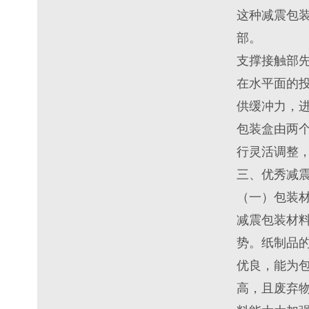
这种减震包
部。
支撑接触部
在水平面的
供缓冲力，
包装盒由两
行灵活调整
三、优秀减
（一）包装
减震包装材
势。纸制品
优良，能为
高，且废弃