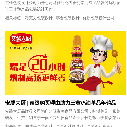
哲仕包装设计公司为开心河马仔巧克力麦丽素完成了品牌的商标设
计工作和产品包装设计工作。......
相关标签：
巧克力包装设计
|
零食包装设计
|
优质包装设计公司
|
专业包装设计公司
|
食品包装设计公司
|
食品包装设计
安馨大厨 | 超级购买理由助力三黄鸡油单品年销品
类全国冠军
安馨大厨品牌母公司为广州味滋美食品有限公司，味滋美是一家集
研发、生产、销售于一体的高科技食品企业。长期致力于餐饮菜系
的研究及餐饮行业的发展，为餐饮连锁......
相关标签：
调味品包装设计
|
包装设计调味品
|
包装设计食用油
|