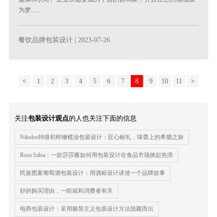
为梦......
餐饮品牌包装设计
| 2023-07-26
<
1
2
3
4
5
6
7
8
9
10
11
>
关注
包装设计观点
的人也关注下面的信息
Nikolos特级初榨橄榄油包装设计：匠心献礼，味蕾上的希腊之旅
Rosa Salsa：一款莎莎酱如何用包装设计在食品市场掀起热浪
民族图案葡萄酒包装设计：用酒标设计讲述一个品牌故事
好的购买理由，一听就和消费者有关
电商包装设计：采用极简主义包装设计方法脱颖而出