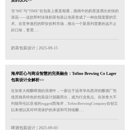
赏的仪式>>
当"ME"与"TIME"在包装上垂直相遇，插画中的奶茶泼洒出欢快的
浪花——这款即时珍珠奶茶包装让泡茶变成了一种自我宠爱的艺
术。在竞争激烈的即饮饮料市场，推出一个新系列需要的远不止
好口味，更需......
奶茶包装设计
| 2025-09-15
海岸匠心与商业智慧的完美融合：Tofino Brewing Co Lager
包装设计全解析>>
在加拿大精酿啤酒的浪潮中，一家位于温哥华岛西岸的酿酒厂凭
借其独具特色的包装设计脱颖而出，成为行业焦点。在加拿大不
列颠哥伦比亚省的rugged西海岸，TofinoBrewingCompany自创立
以来便以其对环境保护的承诺和可持续酿......
啤酒包装设计
| 2025-09-03