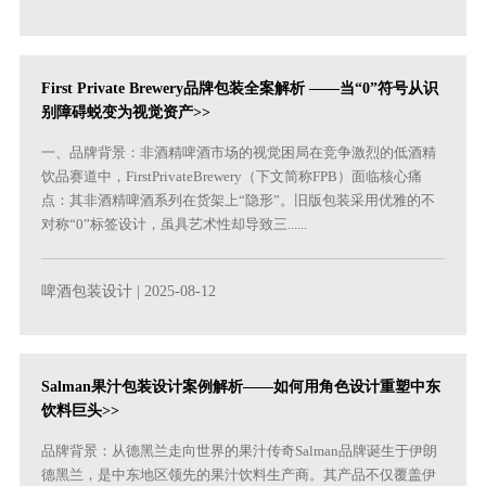
First Private Brewery品牌包装全案解析 ——当“0”符号从识
别障碍蜕变为视觉资产>>
一、品牌背景：非酒精啤酒市场的视觉困局在竞争激烈的低酒精
饮品赛道中，FirstPrivateBrewery（下文简称FPB）面临核心痛
点：其非酒精啤酒系列在货架上“隐形”。旧版包装采用优雅的不
对称“0”标签设计，虽具艺术性却导致三......
啤酒包装设计
| 2025-08-12
Salman果汁包装设计案例解析——如何用角色设计重塑中东
饮料巨头>>
品牌背景：从德黑兰走向世界的果汁传奇Salman品牌诞生于伊朗
德黑兰，是中东地区领先的果汁饮料生产商。其产品不仅覆盖伊