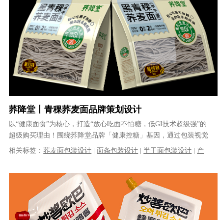
荞降堂丨青稞荞麦面品牌策划设计
以“健康面食”为核心，打造“放心吃面不怕糖，低GI技术超级强”的
超级购买理由！围绕荞降堂品牌「健康控糖」基因，通过包装视觉
让荞降堂青稞荞麦面成为“健康......
相关标签：
荞麦面包装设计
|
面条包装设计
|
半干面包装设计
|
产
品策划设计
|
购买理由设计