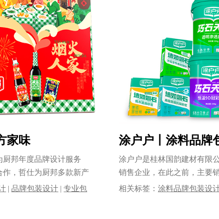
方家味
涂户户丨涂料品牌
为厨邦年度品牌设计服务
涂户户是桂林国韵建材有限
合作，哲仕为厨邦多款新产
销售企业，在此之前，主要销
桂......
计
|
品牌包装设计
|
专业包
相关标签：
涂料品牌包装设
logo设计｜品牌VI设计
司