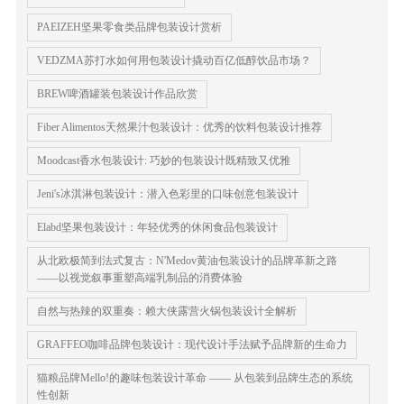
PAEIZEH坚果零食类品牌包装设计赏析
VEDZMA苏打水如何用包装设计撬动百亿低醇饮品市场？
BREW啤酒罐装包装设计作品欣赏
Fiber Alimentos天然果汁包装设计：优秀的饮料包装设计推荐
Moodcast香水包装设计: 巧妙的包装设计既精致又优雅
Jeni's冰淇淋包装设计：潜入色彩里的口味创意包装设计
Elabd坚果包装设计：年轻优秀的休闲食品包装设计
从北欧极简到法式复古：N'Medov黄油包装设计的品牌革新之路
——以视觉叙事重塑高端乳制品的消费体验
自然与热辣的双重奏：赖大侠露营火锅包装设计全解析
GRAFFEO咖啡品牌包装设计：现代设计手法赋予品牌新的生命力
猫粮品牌Mello!的趣味包装设计革命 —— 从包装到品牌生态的系统
性创新