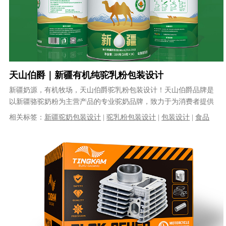
天山伯爵｜新疆有机纯驼乳粉包装设计
新疆奶源，有机牧场，天山伯爵驼乳粉包装设计！天山伯爵品牌是
以新疆骆驼奶粉为主营产品的专业驼奶品牌，致力于为消费者提供
天然、安全的中高端驼乳产品。天山伯......
相关标签：
新疆驼奶包装设计
|
驼乳粉包装设计
|
包装设计
|
食品
包装设计
|
有机食品包装设计
|
品牌包装设计
|
奶粉包装设计
|
大健
康食品包装设计
|
VI设计
|
品牌策划