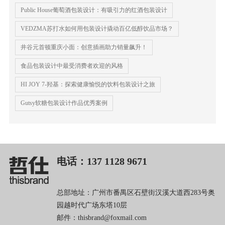
Public House葡萄酒包装设计：有吸引力的红酒包装设计
VEDZMA苏打水如何用包装设计撬动百亿低醇饮品市场？
井谷元首顿重庆小面：创意插画助力销量飙升！
食品包装设计中最受消费者欢迎的风格
HI JOY 7-羟基：探索健康愉悦的饮料包装设计之旅
Gut​​sy软糖包装设计作品优秀案例
电话：137 1128 9671
总部地址：广州市番禺区石壁街汉溪大道西283号奥
园越时代广场东塔10层
邮件：thisbrand@foxmail.com