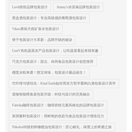
Luvli烘焙品牌包装设计
Jimmy's冰淇淋品牌包装设计
黑盒酒包装设计：专业高级感的葡萄酒包装设计
Vikos果味天然矿泉水包装设计
饼干包装设计大革新：品牌升级的秘诀
GenV有机蔬菜农产品包装设计，让吃蔬菜看起来很有趣
巧克力包装设计：甜点、休闲食品包装设计创意推荐
榴莲冰粽来袭！憨宝有味，包装设计爆品诞生！
竹纤维与琥珀光：Kind Earth如何用东方哲学重构白酒包装设计美学
宠物智能喂食器包装升级：科技与设计的完美融合
Fabrika咖啡包装设计：咖啡烘焙元素风格化的品牌包装设计
厨房酱料包装设计：用鲜艳的色彩为食品包装设计增添活力
Nikolos特级初榨橄榄油包装设计：匠心献礼，味蕾上的希腊之旅