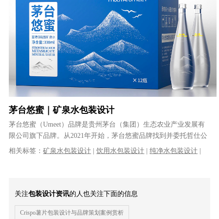
茅台悠蜜｜矿泉水包装设计
茅台悠蜜（Umeet）品牌是贵州茅台（集团）生态农业产业发展有
限公司旗下品牌。从2021年开始，茅台悠蜜品牌找到并委托哲仕公
司开始了其旗下多个系列的产......
相关标签：
矿泉水包装设计
|
饮用水包装设计
|
纯净水包装设计
|
包装箱设计
关注
包装设计资讯
的人也关注下面的信息
Crispo薯片包装设计与品牌策划案例赏析