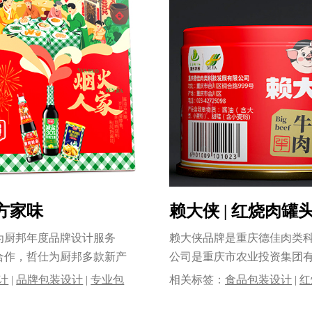
方家味
赖大侠 | 红烧肉
为厨邦年度品牌设计服务
赖大侠品牌是重庆德佳肉类
合作，哲仕为厨邦多款新产
公司是重庆市农业投资集团
公司专......
计
|
品牌包装设计
|
专业包
相关标签：
食品包装设计
|
红