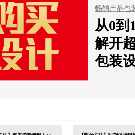
畅销产品包
从0到
解开
包装