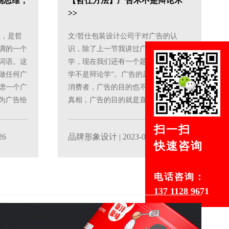
场思维，
【哲仕方法】广告术不是辩论术
>>
差，是哲
文/哲仕包装设计公司于对广告的认
调的一个
识，除了上一节我讲过广告学即常识
词语。这
学，现在我们还有一个题目，叫“广告
做任何广
学不是辩论学”。广告的原理不是说服
虑一个广
消费者，广告的目的也不是追求真理和
为广告给
真相，广告的目的就是直接召唤消费者
行动。我说广告学的上一层......
扫一扫
26
品牌形象设计
| 2023-07-26
快速咨询
电话咨询：
137 1128 9671