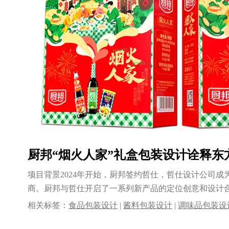
厨邦“烟火人家”礼盒包装设计诠释东
项目背景2024年开始，厨邦签约哲仕，哲仕设计公司成
商。厨邦与哲仕开启了一系列新产品的定位创意和设计
品完......
相关标签：
食品包装设计
|
酱料包装设计
|
调味品包装设
装设计公司
|
酱油包装设计