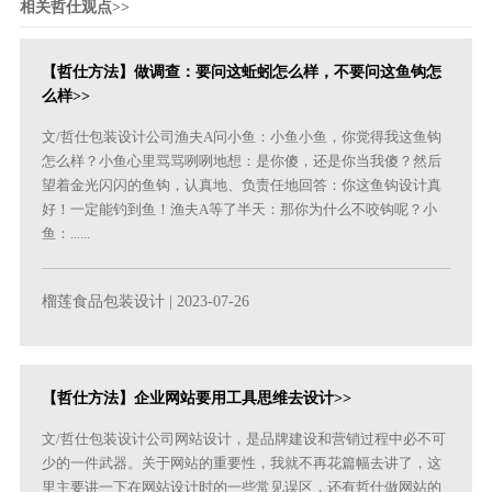
相关哲仕观点>>
【哲仕方法】做调查：要问这蚯蚓怎么样，不要问这鱼钩怎
么样>>
文/哲仕包装设计公司渔夫A问小鱼：小鱼小鱼，你觉得我这鱼钩
怎么样？小鱼心里骂骂咧咧地想：是你傻，还是你当我傻？然后
望着金光闪闪的鱼钩，认真地、负责任地回答：你这鱼钩设计真
好！一定能钓到鱼！渔夫A等了半天：那你为什么不咬钩呢？小
鱼：......
榴莲食品包装设计
| 2023-07-26
【哲仕方法】企业网站要用工具思维去设计>>
文/哲仕包装设计公司网站设计，是品牌建设和营销过程中必不可
少的一件武器。关于网站的重要性，我就不再花篇幅去讲了，这
里主要讲一下在网站设计时的一些常见误区，还有哲仕做网站的