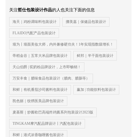
关注
哲仕包装设计作品
的人也关注下面的信息
海天｜鸡粉调味料包装设计
挪美嘉｜保健品包装设计
FLAIDO汽配产品包装设计
墙为丨墙面美妆大师，内外兼修硬功夫！1年实现指数级增长！
帝稻金谷｜五常大米品牌包装设计
鲜邦｜半干面包装设计
天山伯爵 | 驼奶粉品牌设计，上市即畅销！
万安丰食｜腊味食品包装设计（腊肉、腊肠等）
和鲜｜有机番茄沙司酱料包装设计
赢加 | 功能饮料包装设计
凯色丽｜纹绣医美品牌包装设计
麦基斯｜炒酱欧巴高端炸鸡酱系列包装设计2023版
TINGKAM摩汽配品牌设计丨汽配包装设计
和鲜｜港式浓香咖喱酱包装设计