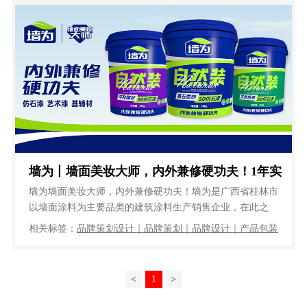
墙为丨墙面美妆大师，内外兼修硬功夫！1年实
现指数级增长！
墙为墙面美妆大师，内外兼修硬功夫！墙为是广西省桂林市
以墙面涂料为主要品类的建筑涂料生产销售企业，在此之
前，主要销售市场在湖南、广西、福建等地区。202...
相关标签：
品牌策划设计｜品牌策划｜品牌设计｜产品包装
设计｜品牌全案策划设计｜展位设计｜卡通设计｜包装设计
｜广告设计
<
1
>