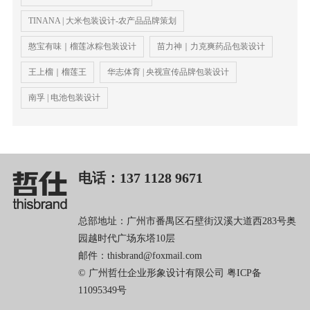
TINANA | 大米包装设计-农产品品牌策划
憨宝有味｜榴莲冰粽包装设计
苗力神｜力克爽药品包装设计
王上榴｜榴莲王
华志体育 | 央视宣传品牌包装设计
南孚 | 电池包装设计
电话：137 1128 9671
总部地址：广州市番禺区石壁街汉溪大道西283号奥
园越时代广场东塔10层
邮件：thisbrand@foxmail.com
© 广州哲仕企业形象设计有限公司
粤ICP备
11095349号