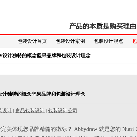
产品的本质是购买理由
包装设计首页
包装设计案例
包装设计观点
RAW设计独特的概念坚果品牌和包装设计理念
W设计独特的概念坚果品牌和包装设计理念
装设计
|
食品包装设计
|
包装设计公司
美体现您品牌精髓的徽标？ Abbydraw 就是您的 Nutri