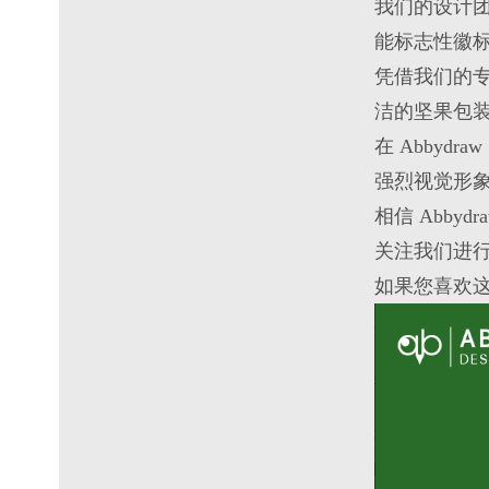
我们的设计
能标志性徽
凭借我们的
洁的坚果包
在 Abby
强烈视觉形
相信 Abby
关注我们进
如果您喜欢